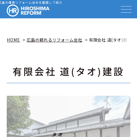
会社を探す
広島の優良リフォーム会社を厳選して紹介
HIROSHIMA REFORM – 広
事例を見る
事例解説動画
知識を高める
リフォーム雑誌
HOME
広島の頼れるリフォーム会社
有限会社 道(タオ)建設
イベント情報
お知らせ
広島リフォーム相談カウンター
有限会社 道(タオ)建設