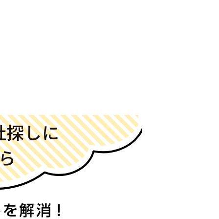
社探しに
ら