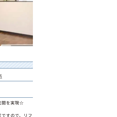
所
空間を実現☆
家ですので、リフ