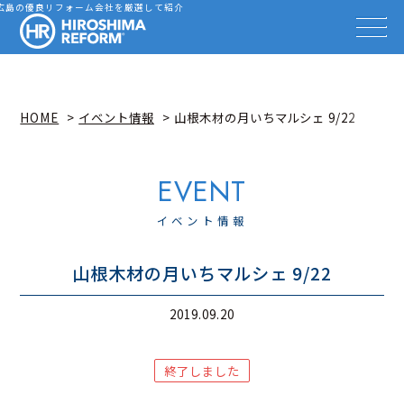
会社を探す
広島の優良リフォーム会社を厳選して紹介
HIROSHIMA REFORM – 広
事例を見る
事例解説動画
知識を高める
リフォーム雑誌
HOME
イベント情報
山根木材の月いちマルシェ 9/22
イベント情報
お知らせ
広島リフォーム相談カウンター
イベント情報
山根木材の月いちマルシェ 9/22
2019.09.20
終了しました