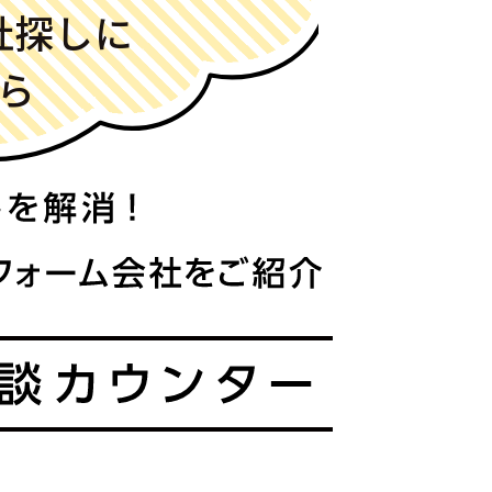
社探しに
ら