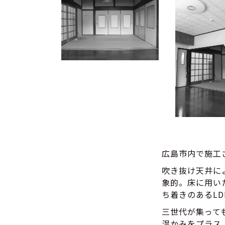
広島市内で施工
吹き抜け天井に
象的。床に用い
ち着きのあるL
三世代が集って
温かみをプラス