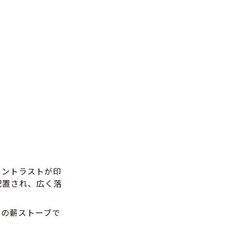
コントラストが印
配置され、広く落
」の薪ストーブで