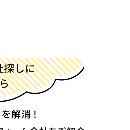
社探しに
ら