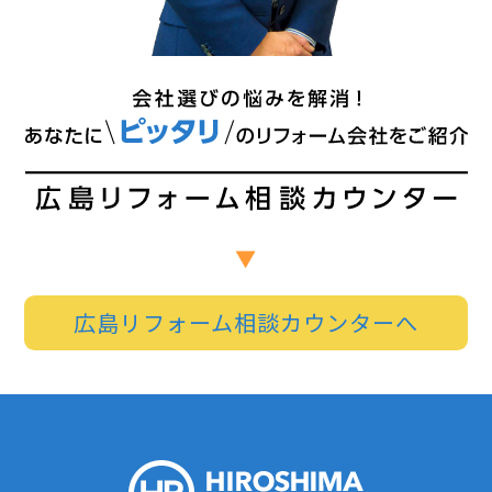
広島リフォーム相談カウンターへ
HIROSHI