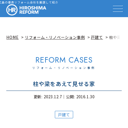
会社を探す
広島の優良リフォーム会社を厳選して紹介
HIROSHIMA REFORM – 広
事例を見る
事例解説動画
知識を高める
リフォーム雑誌
HOME
リフォーム・リノベーション事例
戸建て
柱や梁を
イベント情報
お知らせ
広島リフォーム相談カウンター
リフォーム・リノベーション事例
柱や梁をあえて見せる家
更新: 2023.12.7｜
公開: 2016.1.30
戸建て