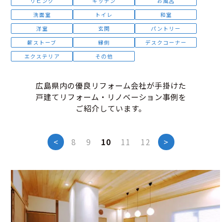
リビング
キッチン
お風呂
洗面室
トイレ
和室
洋室
玄関
パントリー
薪ストーブ
縁側
デスクコーナー
エクステリア
その他
広島県内の優良リフォーム会社が手掛けた
戸建てリフォーム・リノベーション事例を
ご紹介しています。
<
8
9
10
11
12
>