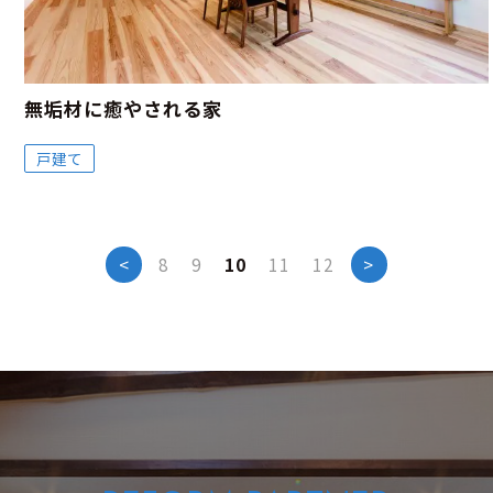
無垢材に癒やされる家
戸建て
<
8
9
10
11
12
>