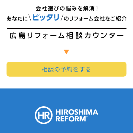
相談の予約をする
HIROSHI