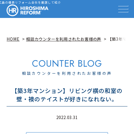
会社を探す
広島の優良リフォーム会社を厳選して紹介
HIROSHIMA REFORM – 広
事例を見る
事例解説動画
知識を高める
リフォーム雑誌
HOME
相談カウンターを利用されたお客様の声
【築3年マン
イベント情報
お知らせ
広島リフォーム相談カウンター
相談カウンターを利用されたお客様の声
【築3年マンション】リビング横の和室の
壁・襖のテイストが好きになれない。
2022.03.31