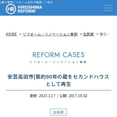
会社を探す
広島の優良リフォーム会社を厳選して紹介
HIROSHIMA REFORM – 広
事例を見る
事例解説動画
知識を高める
リフォーム雑誌
HOME
リフォーム・リノベーション事例
古民家
安芸高田
イベント情報
お知らせ
広島リフォーム相談カウンター
リフォーム・リノベーション事例
安芸高田市|築約90年の蔵をセカンドハウス
として再生
更新: 2023.12.7｜
公開: 2017.10.02
古民家