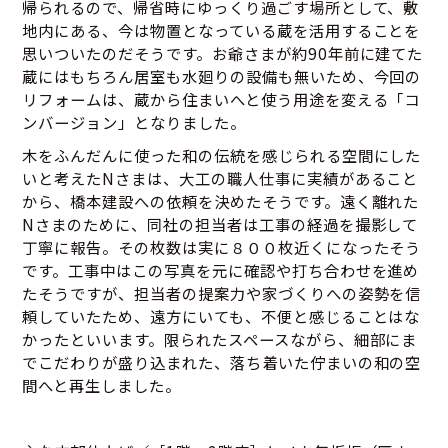
帰られるので、帰省時にゆっくり過ごす場所として、敷
地内にある、今は物置となっている蔵を活用することを
思いついたのだそうです。お爺さまが約90年前に建てた
蔵にはもちろん居室も水廻りの設備も無いため、今回の
リフォームは、蔵から住まいへと使う用途を変える「コ
ンバージョン」となりました。
木をふんだんに使った和の伝統を感じられる空間にした
いと考えたNさまは、大工の職人仕事に実績があること
から、橋本建設への依頼を決めたそうです。遠く離れた
Nさまのために、同社の担当者は工事の経過を撮影して
丁寧に報告。その枚数は実に８００枚近くになったそう
です。工事中はこの写真を元に確認や打ち合わせを進め
たそうですが、担当者の提案力や家づくりへの姿勢を信
頼していたため、遠方にいても、不便と感じることはな
かったといいます。限られたスペースながら、細部にま
でこだわりが盛り込まれた、落ち着いた佇まいの和の空
間へと再生しました。