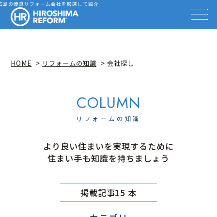
会社を探す
広島の優良リフォーム会社を厳選して紹介
HIROSHIMA REFORM – 広
事例を見る
事例解説動画
知識を高める
リフォーム雑誌
HOME
リフォームの知識
会社探し
イベント情報
お知らせ
広島リフォーム相談カウンター
リフォームの知識
より良い住まいを実現するために
住まい手も知識を持ちましょう
掲載記事15 本