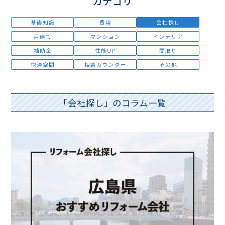
カテゴリ
基礎知識
費用
会社探し
戸建て
マンション
インテリア
補助金
性能UP
間取り
快適空間
相談カウンター
その他
「会社探し」のコラム一覧