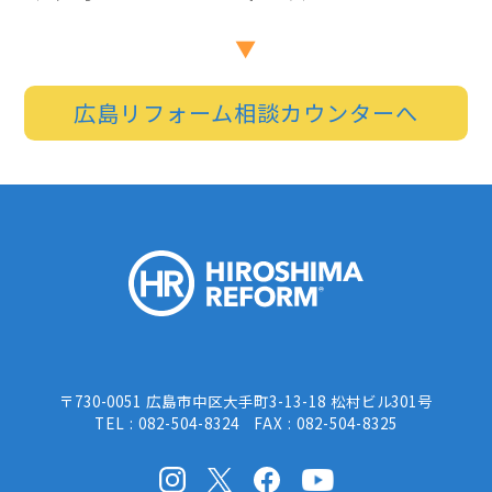
広島リフォーム相談カウンターへ
HIROSHI
〒730-0051 広島市中区大手町3-13-18 松村ビル301号
TEL : 082-504-8324 FAX : 082-504-8325
Instagram
X(Twitter)
facebook
Youtube